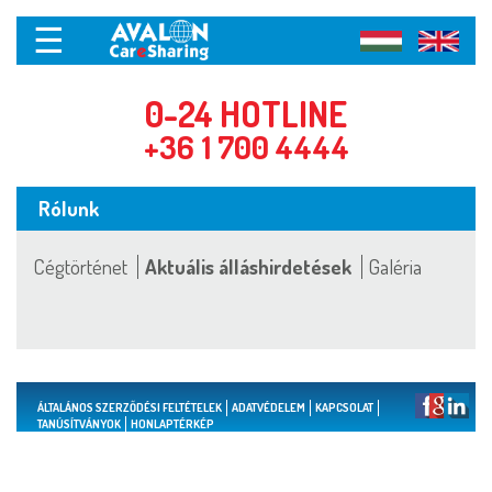
☰
0-24 HOTLINE
+36 1 700 4444
Rólunk
Cégtörténet
Aktuális álláshirdetések
Galéria
ÁLTALÁNOS SZERZŐDÉSI FELTÉTELEK
ADATVÉDELEM
KAPCSOLAT
TANÚSÍTVÁNYOK
HONLAPTÉRKÉP