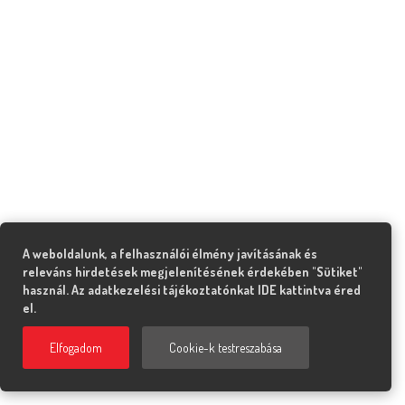
A weboldalunk, a felhasználói élmény javításának és
releváns hirdetések megjelenítésének érdekében "Sütiket"
használ. Az adatkezelési tájékoztatónkat
IDE
kattintva éred
el.
Elfogadom
Cookie-k testreszabása