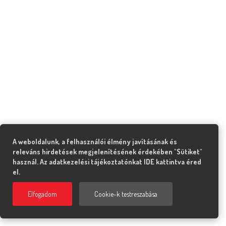
A weboldalunk, a felhasználói élmény javításának és
releváns hirdetések megjelenítésének érdekében "Sütiket"
használ. Az adatkezelési tájékoztatónkat
IDE
kattintva éred
el.
Elfogadom
Cookie-k testreszabása