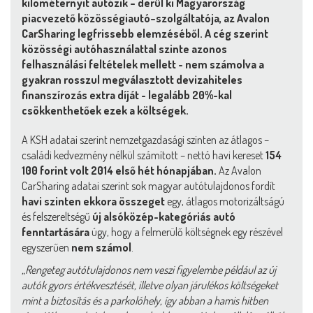
kilométernyit autózik – derül ki Magyarország
piacvezető közösségiautó–szolgáltatója, az Avalon
CarSharing legfrissebb elemzéséből. A cég szerint
közösségi autóhasználattal szinte azonos
felhasználási feltételek mellett - nem számolva a
gyakran rosszul megválasztott devizahiteles
finanszírozás extra díját - legalább 20%-kal
csökkenthetőek ezek a költségek.
A KSH adatai szerint nemzetgazdasági szinten az átlagos –
családi kedvezmény nélkül számított – nettó havi kereset
154
100 forint volt 2014 első hét hónapjában.
Az Avalon
CarSharing adatai szerint sok magyar autótulajdonos fordít
havi szinten ekkora összeget
egy, átlagos motorizáltságú
és felszereltségű
új alsóközép-kategóriás autó
fenntartására
úgy, hogy a felmerülő költségnek egy részével
egyszerűen
nem számol
.
„Rengeteg autótulajdonos nem veszi figyelembe például az új
autók gyors értékvesztését, illetve olyan járulékos költségeket
mint a biztosítás és a parkolóhely, így abban a hamis hitben