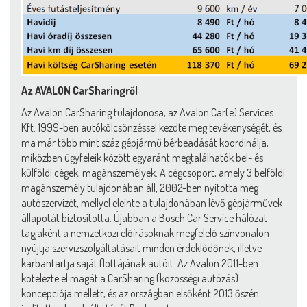
Az AVALON CarSharingről
Az Avalon CarSharing tulajdonosa, az Avalon Car(e) Services
Kft. 1999-ben autókölcsönzéssel kezdte meg tevékenységét, és
ma már több mint száz gépjármű bérbeadását koordinálja,
miközben ügyfeleik között egyaránt megtalálhatók bel- és
külföldi cégek, magánszemélyek. A cégcsoport, amely 3 belföldi
magánszemély tulajdonában áll, 2002-ben nyitotta meg
autószervizét, mellyel eleinte a tulajdonában lévő gépjárművek
állapotát biztosította. Újabban a Bosch Car Service hálózat
tagjaként a nemzetközi előírásoknak megfelelő színvonalon
nyújtja szervizszolgáltatásait minden érdeklődőnek, illetve
karbantartja saját flottájának autóit. Az Avalon 2011-ben
kötelezte el magát a CarSharing (közösségi autózás)
koncepciója mellett, és az országban elsőként 2013 őszén