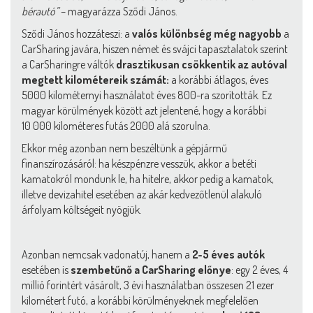
bérautó”
– magyarázza Sződi János.
Sződi János hozzáteszi: a
valós különbség még nagyobb
a
CarSharing javára, hiszen német és svájci tapasztalatok szerint
a CarSharingre váltók
drasztikusan csökkentik az autóval
megtett kilométereik számát:
a korábbi átlagos, éves
5000 kilométernyi használatot éves 800-ra szorították. Ez
magyar körülmények között azt jelentené, hogy a korábbi
10 000 kilométeres futás 2000 alá szorulna.
Ekkor még azonban nem beszéltünk a gépjármű
finanszírozásáról: ha készpénzre vesszük, akkor a betéti
kamatokról mondunk le, ha hitelre, akkor pedig a kamatok,
illetve devizahitel esetében az akár kedvezőtlenül alakuló
árfolyam költségeit nyögjük.
Azonban nemcsak vadonatúj, hanem a
2-5 éves autók
esetében is
szembetűnő a CarSharing előnye
: egy 2 éves, 4
millió forintért vásárolt, 3 évi használatban összesen 21 ezer
kilométert futó, a korábbi körülményeknek megfelelően