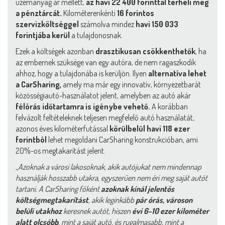
üzemanyag ár mellett,
az havi 22 400 forinttal terheli meg
a pénztárcát.
Kilométerenkénti
16 forintos
szervizköltséggel
számolva mindez
havi 150 033
forintjába kerül
a tulajdonosnak.
Ezek a költségek azonban
drasztikusan csökkenthetők
, ha
az embernek szüksége van egy autóra, de nem ragaszkodik
ahhoz, hogy a tulajdonába is kerüljön. Ilyen
alternatíva lehet
a CarSharing,
amely ma már egy innovatív, környezetbarát
közösségiautó-használatot jelent, amelyben az autó akár
félórás időtartamra is igénybe vehető.
A korábban
felvázolt feltételeknek teljesen megfelelő autó használatát,
azonos éves kilométerfutással
körülbelül havi 118 ezer
forintból
lehet megoldani CarSharing konstrukcióban, ami
20%-os megtakarítást jelent.
„Azoknak a városi lakosoknak, akik autójukat nem mindennap
használják hosszabb utakra, egyszerűen nem éri meg saját autót
tartani. A CarSharing főként
azoknak kínál jelentős
költségmegtakarítást
, akik leginkább
pár órás, városon
belüli utakhoz
keresnek autót, hiszen
évi 6-10 ezer kilométer
alatt olcsóbb
, mint a saját autó, és rugalmasabb, mint a