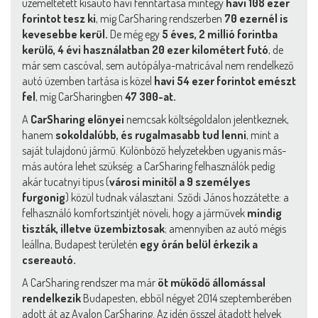
üzemeltetett kisautó havi fenntartása mintegy
havi 108 ezer
forintot tesz ki
, míg CarSharing rendszerben
70 ezernél is
kevesebbe kerül.
De még egy
5 éves, 2 millió forintba
kerülő, 4 évi használatban 20 ezer kilométert futó
, de
már sem cascóval, sem autópálya-matricával nem rendelkező
autó üzemben tartása is közel
havi 54 ezer forintot emészt
fel
, míg CarSharingben
47 300-at.
A
CarSharing előnyei
nemcsak költségoldalon jelentkeznek,
hanem
sokoldalúbb, és rugalmasabb tud lenni
, mint a
saját tulajdonú jármű. Különböző helyzetekben ugyanis más-
más autóra lehet szükség: a CarSharing felhasználók pedig
akár tucatnyi típus (
városi minitől a 9 személyes
furgonig
) közül tudnak választani. Sződi János hozzátette: a
felhasználó komfortszintjét növeli, hogy a járművek
mindig
tiszták, illetve üzembiztosak
; amennyiben az autó mégis
leállna, Budapest területén
egy órán belül érkezik a
csereautó.
A CarSharing rendszer ma már
öt működő állomással
rendelkezik
Budapesten, ebből négyet 2014 szeptemberében
adott át az Avalon CarSharing. Az idén ősszel átadott helyek