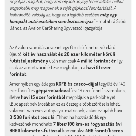
ringatják magukat, hogy komolyabb anyagi tehervállalás nélkül
engedhetik meg maguknak a saját gépkocsi fenntartását. A
kiábrándító valóság az, hogy ez a legtöbb esetben
még egy
kompakt autó esetében sem biztosan igaz
”
– mutat rá Sződi
János, az Avalon CarSharing ügyvezető igazgatója.
Az Avalon számításai szerint egy 6 millió forintos vételárú
újautó
két év használat és 20 ezer kilométer körüli
futásteljesítmény
után már csak
4 millió forintot ér
, így
csak az amortizáció értéke meghaladja a
havi 81 ezer
forintot
.
Amennyiben egy átlagos
KGFB és casco-díjjal
(együtt évi 140
ezer forint) és
gépjárműadóval
(évi 19 ezer forint) számolunk,
illetve
havi 15 ezer forintból
megoldjuk a parkolóhelyet
(Budapest belvárosában ez az összeg a többszöröse is lehet),
valamint van éves autópálya-matricánk, akkor ez újabb havi
31500 forintot tesz ki.
Ehhez, ha hozzáadódik egy
kedvezőnek mondható
7 liter/100 km-es fogyasztás évi
9600 kilométer-futással
kombinálva
400 forint/literes