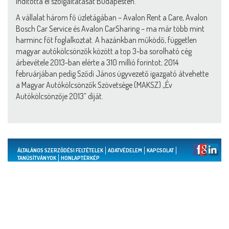
indította el szolgáltatását Budapesten.
A vállalat három fő üzletágában – Avalon Rent a Care, Avalon
Bosch Car Service és Avalon CarSharing – ma már több mint
harminc főt foglalkoztat. A hazánkban működő, független
magyar autókölcsönzők között a top 3-ba sorolható cég
árbevétele 2013-ban elérte a 310 millió forintot; 2014
februárjában pedig Sződi János ügyvezető igazgató átvehette
a Magyar Autókölcsönzők Szövetsége (MAKSZ) „Év
Autókölcsönzője 2013” díját.
ÁLTALÁNOS SZERZŐDÉSI FELTÉTELEK
ADATVÉDELEM
KAPCSOLAT
TANÚSÍTVÁNYOK
HONLAPTÉRKÉP