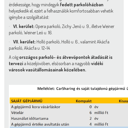
érdekessége, hogy mindegyik
fedett parkolóházban
helyezkedik el, ezért a felhasználók komfortosabban vehetik
igénybe a szolgáltatást:
·
VI. kerület:
Opera parkoló, Zichy Jenő u. 9., illetve Weiner
parkoló, Weiner Leó u. 16.
·
VII. kerület:
Holló parkoló, Holló u. 6., valamint Akácfa
parkoló, Akácfa u. 12–14.
A cég
országos parkoló- és átvevőpontok átadását is
tervezi
a közeljövőben, elsősorban a nagyobb
vidéki
városok vasútállomásainak közelében.