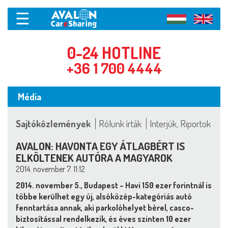
☰
0-24 HOTLINE
+36 1 700 4444
Média
Sajtóközlemények
Rólunk írták
Interjúk, Riportok
AVALON: HAVONTA EGY ÁTLAGBÉRT IS
ELKÖLTENEK AUTÓRA A MAGYAROK
2014. november 7. 11:12
2014. november 5., Budapest – Havi 150 ezer forintnál is
többe kerülhet egy új, alsóközép-kategóriás autó
fenntartása annak, aki parkolóhelyet bérel, casco-
biztosítással rendelkezik, és éves szinten 10 ezer